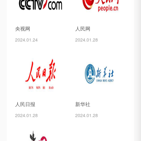
应用和发展潜力。展区
物学与生物智造绿色创新
内，入选工信部首批人工
展”（以下简称“合成生物
智能在生物制造领域典型
智造展”）。本届展会旨在
案例的迪必尔、智峪生科
搭建合成生物学与生物智
央视网
人民网
联袂登场，展现“AI+生物
造领域前沿技术、创新产
制造”的前沿突破
品、产
2024.01.24
2024.01.28
人民日报
新华社
2024.01.28
2024.01.28