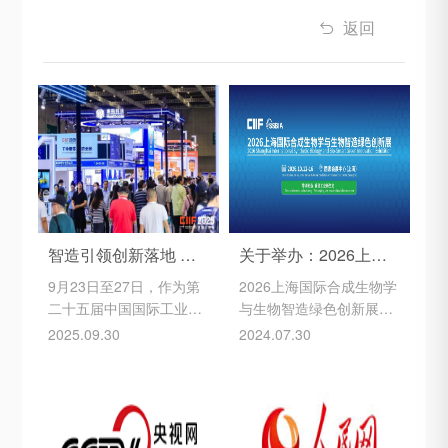
返回

智造引领创新落地 工博会生物制造展区尽显全产业链生态
​关于举办：2026上海国际合成生物学与生物智造绿色创新展
9月23日至27日，作为第
2026上海国际合成生物学
二十五届中国国际工业博
与生物智造绿色创新展参
览会的重要特色板块，生
展邀请函尊敬的领导嘉宾
2025.09.30
2024.07.30
物制造专题展在国家会展
及行业权威人士：我们诚
中心7.2H馆亮相。该展区
挚邀请您参加于2026年10
聚焦合成生物学与生物制
月12日至16日在国家会展
造领域，系统展示了生物
中心（上海）隆重举办
制造技术在各领域的广泛
的“2026上海国际合成生